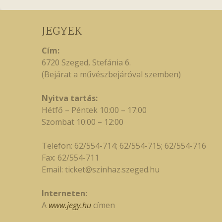
JEGYEK
Cím:
6720 Szeged, Stefánia 6.
(Bejárat a művészbejáróval szemben)
Nyitva tartás:
Hétfő – Péntek 10:00 – 17:00
Szombat 10:00 – 12:00
Telefon: 62/554-714; 62/554-715; 62/554-716
Fax: 62/554-711
Email:
ticket@szinhaz.szeged.hu
Interneten:
A
www.jegy.hu
címen