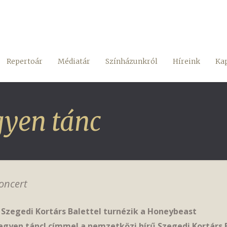
Repertoár
Médiatár
Színházunkról
Híreink
Kap
gyen tánc
oncert
 Szegedi Kortárs Balettel turnézik a Honeybeast
egyen tánc! címmel a nemzetközi hírű Szegedi Kortárs B