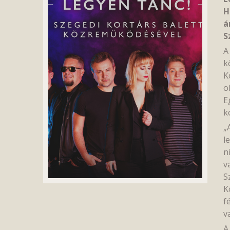
H
á
S
A
k
K
o
E
k
„
l
n
v
S
K
f
v
A