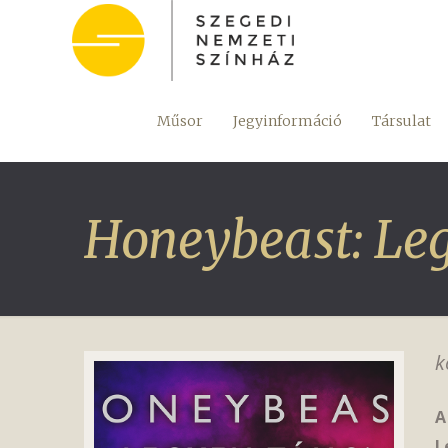
Műsor
Jegyinformáció
Társulat
Honeybeast: Le
k
A
L