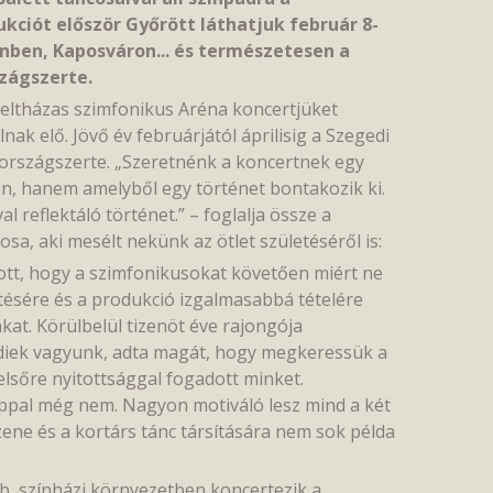
kciót először Győrött láthatjuk február 8-
nben, Kaposváron... és természetesen a
zágszerte.
teltházas szimfonikus Aréna koncertjüket
ak elő. Jövő év februárjától áprilisig a Szegedi
 országszerte. „Szeretnénk a koncertnek egy
en, hanem amelyből egy történet bontakozik ki.
 reflektáló történet.” – foglalja össze a
osa, aki mesélt nekünk az ötlet születéséről is:
tott, hogy a szimfonikusokat követően miért ne
tésére és a produkció izgalmasabbá tételére
at. Körülbelül tizenöt éve rajongója
diek vagyunk, adta magát, hogy megkeressük a
 elsőre nyitottsággal fogadott minket.
oppal még nem. Nagyon motiváló lesz mind a két
ene és a kortárs tánc társítására nem sok példa
, színházi környezetben koncertezik a