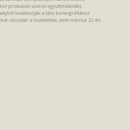
tánc! produkció szoros együttműködés
melyből kiválasztják a tánc koreográfiához
kar visszatér a klubéletbe, amit március 22-én