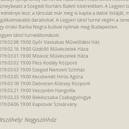
oneybeast a Szegedi Kortárs Balett kíséretében. A Legyen 
redménye lesz; a társulat már meg is kapta a dalok listáját, 
egalkalmasabb darabokat. A Legyen tánc! turné végén a zene
gy óriási Barba Negra bulival nyitnak meg Budapesten.
egyen tánc! turnéállomások:
019.02.08 19:00 Győr Vaskakas Művelődési Ház
019.02.16 19:00 Gödöllő Művészetek Háza
019.03.01 19:00 Miskolc Művészetek Háza
019.03.02 19:00 Pécs Kodály Központ
019.03.03 19:00 Szeged Nemzeti Színház
019.03.05 19:00 Kecskemét Hírös Agóra
019.03.18 19:00 Debrecen Kölcsey Központ
019.03.21 19:00 Veszprém Hangvilla
019.03.23 19:00 Békéscsaba Csabagyöngye
019.04.06 19:00 Kaposvár Szivárvány
átszóhely: Nagyszínház