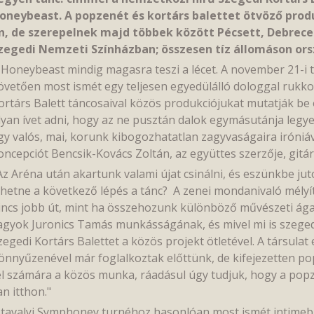
oneybeast. A popzenét és kortárs balettet ötvöző produ
n, de szerepelnek majd többek között Pécsett, Debrece
zegedi Nemzeti Színházban; összesen tíz állomáson ors
 Honeybeast mindig magasra teszi a lécet. A november
21-i 
övetően most ismét egy teljesen egyedülálló dologgal rukkoln
ortárs Balett táncosaival közös produkciójukat mutatják be
lyan ívet adni, hogy az ne pusztán dalok egymásutánja legy
gy valós, mai, korunk kibogozhatatlan zagyvaságaira iróniával
oncepciót Bencsik-Kovács Zoltán, az együttes szerzője, gitár
Az Aréna után akartunk valami újat csinálni, és eszünkbe ju
ehetne a következő lépés a tánc? A zenei mondanivaló mélyí
incs jobb út, mint ha összehozunk különböző művészeti ágak
agyok Juronics Tamás munkásságának, és mivel mi is szege
zegedi Kortárs Balettet a közös projekt ötletével. A társulat
önnyűzenével már foglalkoztak előttünk, de kifejezetten p
él számára a közös munka, ráadásul úgy tudjuk, hogy a popz
an itthon."
 tavalyi Symphoney turnéhoz hasonlóan most ismét intimebb