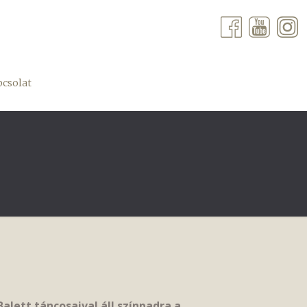
csolat
alett táncosaival áll színpadra a