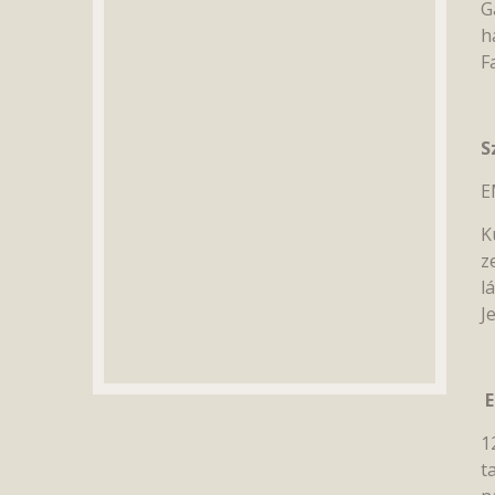
G
h
F
S
E
K
z
l
J
E
1
t