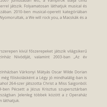
 2007 júniusában lett, a Vámpírok Bálja című
rrel játszik. Folyamatosan láthatjuk musical és
zában. 2010-ben musical-operett kategóriában
 Nyomorultak, a We will rock you, a Macskák és a
rszerepen kívül főszerepeket játszik világsikerű
ínház Nívódíját, valamint 2003-ban „Az év
Színházban Várkonyi Mátyás Oscar Wilde Dorian
 még főiskolásként a Légy jó mindhalálig-ban is
ahol 264-szer játszotta Christ a Miss Saigonból.
9-ben Pécsett a Jézus Krisztus szupersztárban
rszágban. Jelenleg többek között a z Operaház
 láthatjuk.