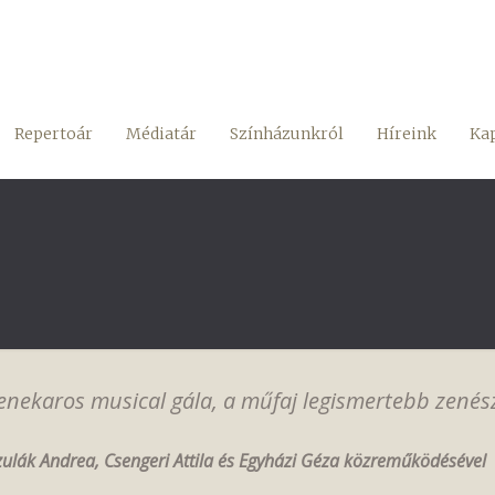
Repertoár
Médiatár
Színházunkról
Híreink
Kap
enekaros musical gála, a műfaj legismertebb zenész
zulák Andrea, Csengeri Attila és Egyházi Géza közreműködésével