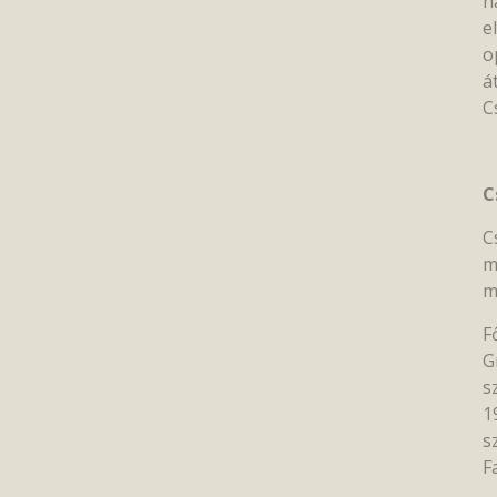
n
e
o
á
C
C
C
m
m
F
G
s
1
s
F