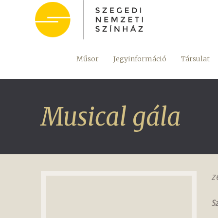
Műsor
Jegyinformáció
Társulat
Musical gála
z
S