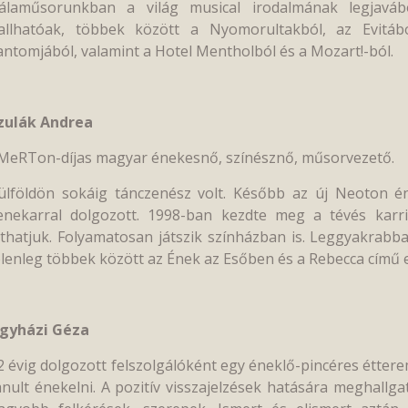
álaműsorunkban a világ musical irodalmának legjavábó
allhatóak, többek között a Nyomorultakból, az Evitábó
antomjából, valamint a Hotel Mentholból és a Mozart!-ból.
zulák Andrea
MeRTon-díjas magyar énekesnő, színésznő, műsorvezető.
ülföldön sokáig tánczenész volt. Később az új Neoton é
enekarral dolgozott. 1998-ban kezdte meg a tévés karr
áthatjuk. Folyamatosan játszik színházban is. Leggyakrab
elenleg többek között az Ének az Esőben és a Rebecca című 
gyházi Géza
2 évig dolgozott felszolgálóként egy éneklő-pincéres éttere
anult énekelni. A pozitív visszajelzések hatására meghallga