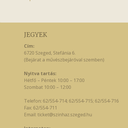
JEGYEK
Cím:
6720 Szeged, Stefánia 6.
(Bejárat a művészbejáróval szemben)
Nyitva tartás:
Hétfő – Péntek 10:00 – 17:00
Szombat 10:00 – 12:00
Telefon: 62/554-714; 62/554-715; 62/554-716
Fax: 62/554-711
Email:
ticket@szinhaz.szeged.hu