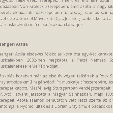
agyobb felkérések, szerepek. Ismert és elismert aztán
lőadásban Von Krolock szerepében, amit azóta is nagy sike
perett előadások főszerepeiben az ország számos színhá
tvehette a Gundel Művészeti Díjat. Jelenleg többek között a
sárdáskirálynő című előadásokban láthatjuk.
sengeri Attila
sengeri Attila elsőéves főiskolás kora óta egy-két karakte
usicalekben. 2002-ben megkapta a Pécsi Nemzeti Sz
usicalénekese” eMeRTon-díjat.
őiskolás korában már az első év végén felkérték a Rock 
ray arcképe című regényéből írt musicalje címszerepére, és
zerepet kapott. Másfél évig Stuttgartban vendégszerepelt, 
998-tól Istvánt játszotta a Magyar Színházban, majd 199
zerepelt. Azóta számos bemutatón vett részt szerte az o
antomja, a Nyomorultak és a Dorian Gray című előadásokban