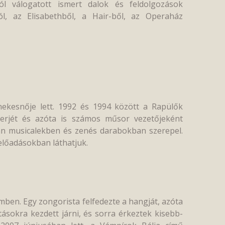
l válogatott ismert dalok és feldolgozások
l, az Elisabethből, a Hair-ből, az Operaház
nekesnője lett. 1992 és 1994 között a Rapülők
ierjét és azóta is számos műsor vezetőjeként
ban musicalekben és zenés darabokban szerepel.
előadásokban láthatjuk.
mben. Egy zongorista felfedezte a hangját, azóta
tásokra kezdett járni, és sorra érkeztek kisebb-