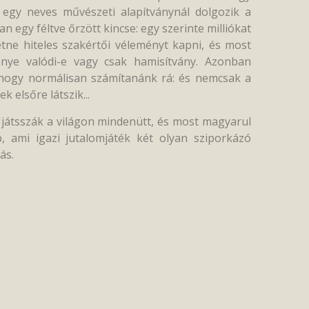
g egy neves művészeti alapítványnál dolgozik a
egy féltve őrzött kincse: egy szerinte milliókat
tne hiteles szakértői véleményt kapni, és most
énye valódi-e vagy csak hamisítvány. Azonban
 ahogy normálisan számítanánk rá: és nemcsak a
 elsőre látszik...
l játsszák a világon mindenütt, és most magyarul
b, ami igazi jutalomjáték két olyan sziporkázó
ás.