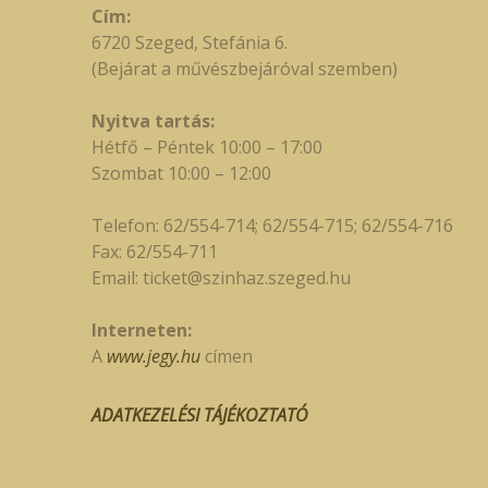
Cím:
6720 Szeged, Stefánia 6.
(Bejárat a művészbejáróval szemben)
Nyitva tartás:
Hétfő – Péntek 10:00 – 17:00
Szombat 10:00 – 12:00
Telefon: 62/554-714; 62/554-715; 62/554-716
Fax: 62/554-711
Email:
ticket@szinhaz.szeged.hu
Interneten:
A
www.jegy.hu
címen
ADATKEZELÉSI TÁJÉKOZTATÓ