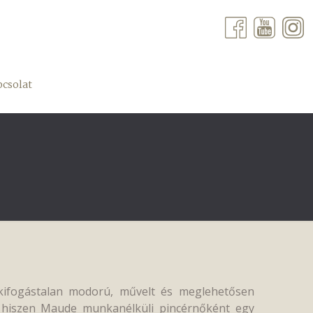
csolat
kifogástalan modorú, művelt és meglehetősen
a, hiszen Maude munkanélküli pincérnőként egy