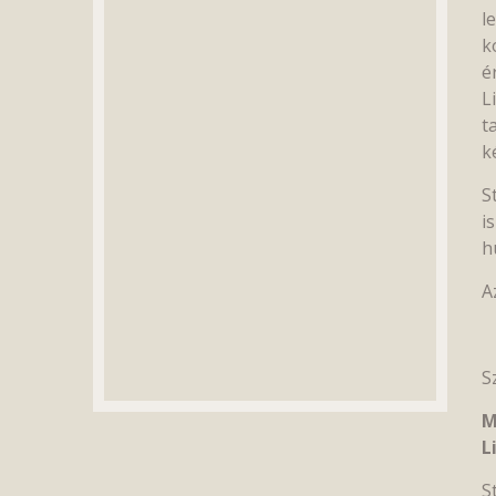
l
k
é
L
t
k
S
i
h
A
S
M
L
S