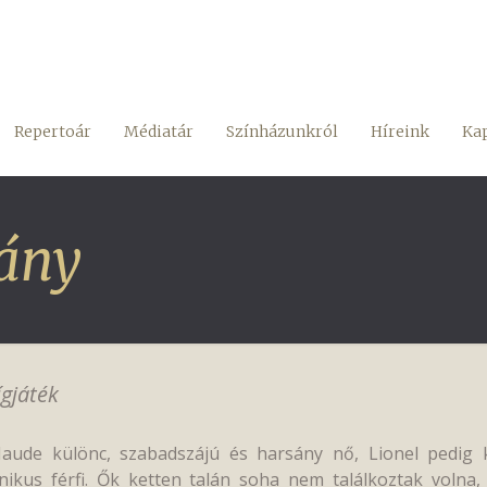
Repertoár
Médiatár
Színházunkról
Híreink
Kap
vány
ígjáték
aude különc, szabadszájú és harsány nő, Lionel pedig 
inikus férfi. Ők ketten talán soha nem találkoztak voln