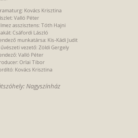
ramaturg: Kovács Krisztina
íszlet: Valló Péter
elmez asszisztens: Tóth Hajni
lakát: Csáfordi László
endező munkatársa: Kis-Kádi Judit
űvészeti vezető: Zöldi Gergely
endező: Valló Péter
roducer: Orlai Tibor
ordító: Kovács Krisztina
átszóhely: Nagyszínház