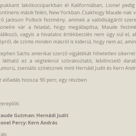
epukkant lakókocsiparkban él Kaliforniában, Lionel pedi
ontinens másik felén, New Yorkban. Csakhogy Maude-nak van 
rő Jackson Pollock festmény, aminek a valódiságáról szere
ionelre vár a feladat, hogy megállapítsa, Maude festm
alálkozó, vagyis a hivatalos értékbecslés nem úgy sül el,
épről, de szinte minden másról is kiderül, hogy nem az, aminek
tephen Sachs amerikai szerző vígjátékát hihetetlen sikerre
s látható ez a végtelenül szórakoztató, lebilincselő dara
umorú, zseniális színésznek mint Hernádi Judit és Kern Andr
z előadás hossza: 90 perc, egy részben
zereplők:
aude Gutman: Hernádi Judit
ionel Percy: Kern András
táb: