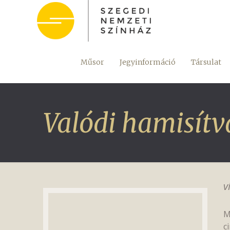
Műsor
Jegyinformáció
Társulat
Valódi hamisít
v
M
c