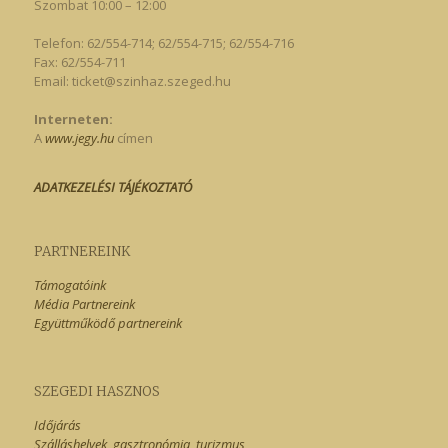
Szombat 10:00 – 12:00
Telefon: 62/554-714; 62/554-715; 62/554-716
Fax: 62/554-711
Email:
ticket@szinhaz.szeged.hu
Interneten:
A
www.jegy.hu
címen
ADATKEZELÉSI TÁJÉKOZTATÓ
PARTNEREINK
Támogatóink
Média Partnereink
Együttműködő partnereink
SZEGEDI HASZNOS
Időjárás
Szálláshelyek, gasztronómia, turizmus