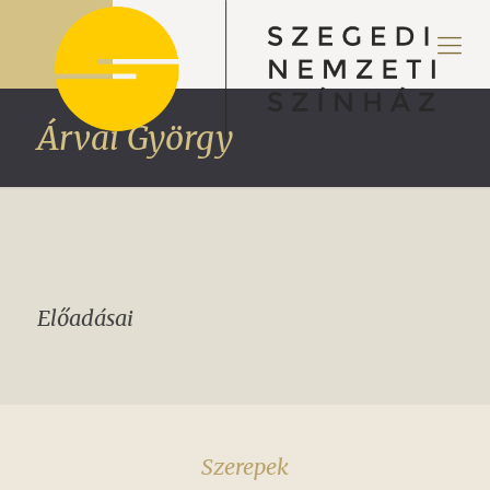
Árvai György
Előadásai
Szerepek