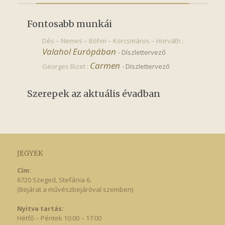
Fontosabb munkái
Dés – Nemes – Böhm – Korcsmáros – Horváth :
Valahol Európában
-
Díszlettervező
Carmen
Georges Bizet :
-
Díszlettervező
Szerepek az aktuális évadban
JEGYEK
Cím:
6720 Szeged, Stefánia 6.
(Bejárat a művészbejáróval szemben)
Nyitva tartás:
Hétfő – Péntek 10:00 – 17:00