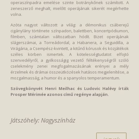
operaszínpadra emelése szinte botránykőnek számított. A
zeneszerző meghalt, mielőtt operájának sikerét megérhette
volna.
Azóta nagyot változott a világ: a démonikus csáberejű
cigánylány története színpadon, balettben, koncertpódiumon,
filmben, számtalan változatban hódít. Bizet operájának
slágerszámai, a Torreádordal, a Habanera, a Seguidilla, a
Virágária, a Csempész-kvintett, a kitűnő kórusok és közjátékok
széles körben ismertek. A kötelességtudatot elfojtó
szenvedélyről, a gyilkosságig vezető féltékenységről szóló
cselekmény zenei megfogalmazásának erényei a mély
érzelmek és drámai összeütközések hatásos megjelenítése, a
mozgalmasság, a humor és a spanyolos temperamentum.
Szövegkönyvét Henri Meilhac és Ludovic Halévy írták
Prosper Mérimée azonos című regénye alapján.
Játszóhely: Nagyszínház