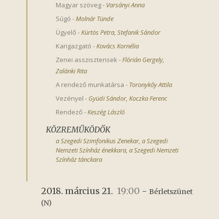
Magyar szöveg
-
Varsányi Anna
Súgó
-
Molnár Tünde
Ügyelő
-
Kürtös Petra
,
Stefanik Sándor
Karigazgató
-
Kovács Kornélia
Zenei asszisztensek
-
Flórián Gergely
,
Zalánki Rita
A rendező munkatársa
-
Toronykőy Attila
Vezényel
-
Gyüdi Sándor
,
Koczka Ferenc
Rendező
-
Keszég László
KÖZREMŰKÖDŐK
a Szegedi Szimfonikus Zenekar, a Szegedi
Nemzeti Színház énekkara, a Szegedi Nemzeti
Színház tánckara
2018. március 21.
19:00
-
Bérletszünet 
(N)