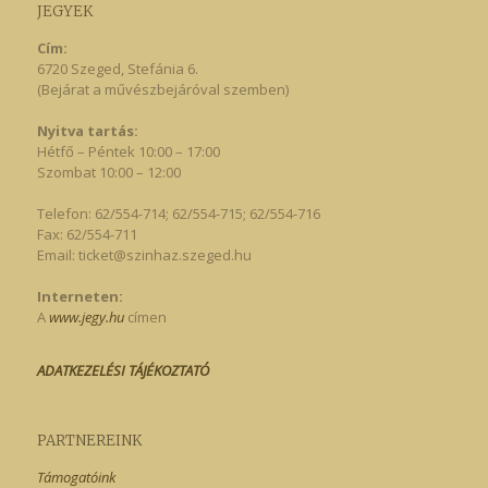
JEGYEK
Cím:
6720 Szeged, Stefánia 6.
(Bejárat a művészbejáróval szemben)
Nyitva tartás:
Hétfő – Péntek 10:00 – 17:00
Szombat 10:00 – 12:00
Telefon: 62/554-714; 62/554-715; 62/554-716
Fax: 62/554-711
Email:
ticket@szinhaz.szeged.hu
Interneten:
A
www.jegy.hu
címen
ADATKEZELÉSI TÁJÉKOZTATÓ
PARTNEREINK
Támogatóink