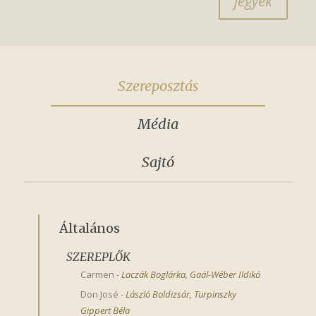
jegyek
Szereposztás
Média
Sajtó
Általános
SZEREPLŐK
Carmen
-
Laczák Boglárka
,
Gaál-Wéber Ildikó
Don José
-
László Boldizsár
,
Turpinszky 
Gippert Béla