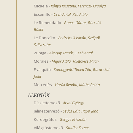
Micaëla
-
Kónya Krisztina
,
Ferenczy Orsolya
Escamillo
-
Cseh Antal
,
Réti Attila
Le Remendado
-
Bónus Gábor
,
Börcsök 
Bálint
Le Dancaïro
-
Andrejcsik István
,
Szélpál 
Szilveszter
Zuniga
-
Altorjay Tamás
,
Cseh Antal
Moralès
-
Major Attila
,
Taletovics Milán
Frasquita
-
Somogyvári Tímea Zita
,
Baracskai 
Judit
Mercédès
-
Horák Renáta
,
Máthé Beáta
ALKOTÓK
Díszlettervező
-
Árvai György
Jelmeztervező
-
Szűcs Edit
,
Papp Janó
Koreográfus
-
Gergye Krisztián
Világítástervező
-
Stadler Ferenc