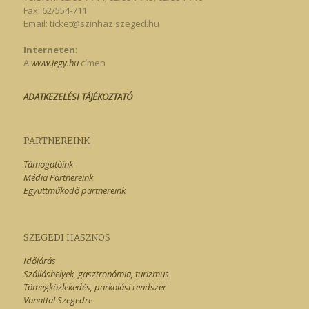
Fax: 62/554-711
Email:
ticket@szinhaz.szeged.hu
Interneten:
A
www.jegy.hu
címen
ADATKEZELÉSI TÁJÉKOZTATÓ
PARTNEREINK
Támogatóink
Média Partnereink
Együttműködő partnereink
SZEGEDI HASZNOS
Időjárás
Szálláshelyek, gasztronómia, turizmus
Tömegközlekedés, parkolási rendszer
Vonattal Szegedre