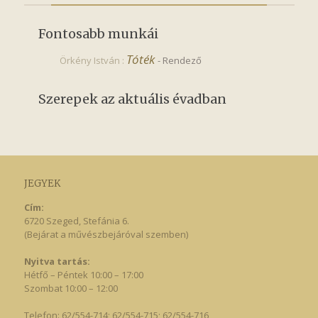
Fontosabb munkái
Tóték
Örkény István :
-
Rendező
Szerepek az aktuális évadban
JEGYEK
Cím:
6720 Szeged, Stefánia 6.
(Bejárat a művészbejáróval szemben)
Nyitva tartás:
Hétfő – Péntek 10:00 – 17:00
Szombat 10:00 – 12:00
Telefon: 62/554-714; 62/554-715; 62/554-716