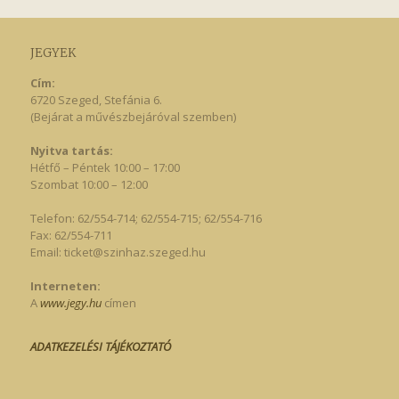
JEGYEK
Cím:
6720 Szeged, Stefánia 6.
(Bejárat a művészbejáróval szemben)
Nyitva tartás:
Hétfő – Péntek 10:00 – 17:00
Szombat 10:00 – 12:00
Telefon: 62/554-714; 62/554-715; 62/554-716
Fax: 62/554-711
Email:
ticket@szinhaz.szeged.hu
Interneten:
A
www.jegy.hu
címen
ADATKEZELÉSI TÁJÉKOZTATÓ