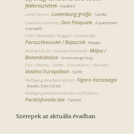
felébresztettek
-
Hadbíró
Luxemburg grófja
Lehár Ferenc :
-
Saville
Don Pasquale
Gaetano Donizetti :
-
A pantomim
szereplői
Pietro Mascagni / Ruggero Leoncavallo :
Parasztbecsület / Bajazzók
-
Beppe
Május / 
Molnár László / Gaetano Donizetti :
Bolondokháza
-
A messenger boy
Dés – Nemes – Böhm – Korcsmáros – Horváth :
Valahol Európában
-
Sofőr
Figaro házassága
Wolfgang Amadeus Mozart :
-
Basilio, Don Curzio
Wolfgang Amadeus Mozart-Lackfi János :
Parázsfuvolácska
-
Tamino
Szerepek az aktuális évadban