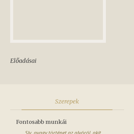
Előadásai
Szerepek
Fontosabb munkái
Sly, avagy történet az alvóról, akit 