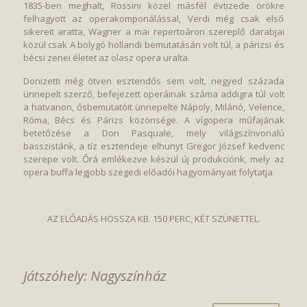
1835-ben meghalt, Rossini közel másfél évtizede örökre
felhagyott az operakomponálással, Verdi még csak első
sikereit aratta, Wagner a mai repertoáron szereplő darabjai
közül csak A bolygó hollandi bemutatásán volt túl, a párizsi és
bécsi zenei életet az olasz opera uralta.
Donizetti még ötven esztendős sem volt, negyed százada
ünnepelt szerző, befejezett operáinak száma addigra túl volt
a hatvanon, ősbemutatóit ünnepelte Nápoly, Milánó, Velence,
Róma, Bécs és Párizs közönsége. A vígopera műfajának
betetőzése a Don Pasquale, mely világszínvonalú
basszistánk, a tíz esztendeje elhunyt Gregor József kedvenc
szerepe volt. Őrá emlékezve készül új produkciónk, mely az
opera buffa legjobb szegedi előadói hagyományait folytatja.
AZ ELŐADÁS HOSSZA KB. 150 PERC, KÉT SZÜNETTEL.
Játszóhely: Nagyszínház