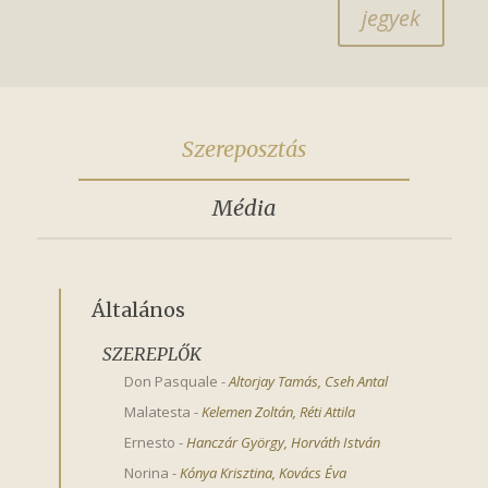
jegyek
Szereposztás
Média
Általános
SZEREPLŐK
Don Pasquale
-
Altorjay Tamás
,
Cseh Antal
Malatesta
-
Kelemen Zoltán
,
Réti Attila
Ernesto
-
Hanczár György
,
Horváth István
Norina
-
Kónya Krisztina
,
Kovács Éva