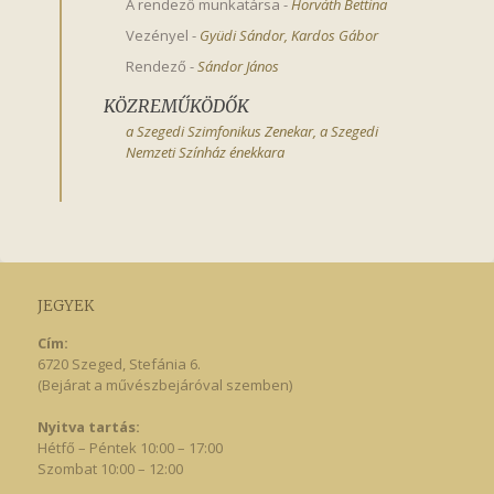
A rendező munkatársa
-
Horváth Bettina
Vezényel
-
Gyüdi Sándor
,
Kardos Gábor
Rendező
-
Sándor János
KÖZREMŰKÖDŐK
a Szegedi Szimfonikus Zenekar, a Szegedi
Nemzeti Színház énekkara
JEGYEK
Cím:
6720 Szeged, Stefánia 6.
(Bejárat a művészbejáróval szemben)
Nyitva tartás:
Hétfő – Péntek 10:00 – 17:00
Szombat 10:00 – 12:00