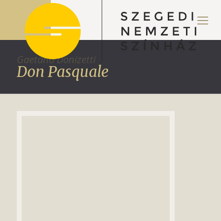
Gaetano Donizetti
Don Pasquale