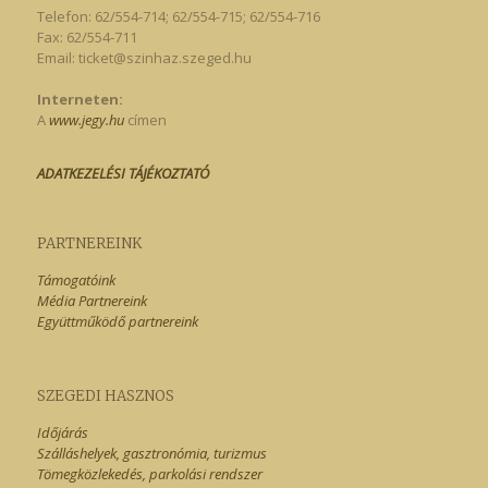
Telefon: 62/554-714; 62/554-715; 62/554-716
Fax: 62/554-711
Email:
ticket@szinhaz.szeged.hu
Interneten:
A
www.jegy.hu
címen
ADATKEZELÉSI TÁJÉKOZTATÓ
PARTNEREINK
Támogatóink
Média Partnereink
Együttműködő partnereink
SZEGEDI HASZNOS
Időjárás
Szálláshelyek, gasztronómia, turizmus
Tömegközlekedés, parkolási rendszer