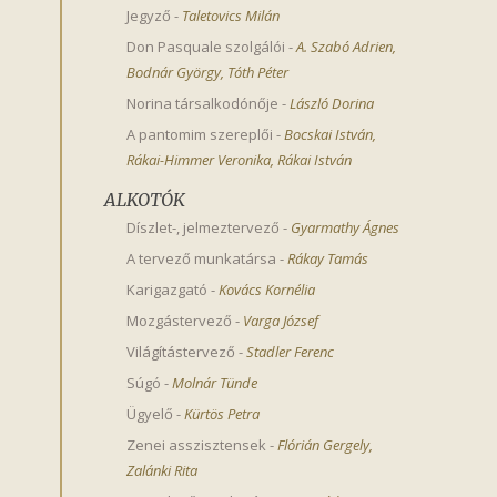
Jegyző
-
Taletovics Milán
Don Pasquale szolgálói
-
A. Szabó Adrien
,
Bodnár György
,
Tóth Péter
Norina társalkodónője
-
László Dorina
A pantomim szereplői
-
Bocskai István
,
Rákai-Himmer Veronika
,
Rákai István
ALKOTÓK
Díszlet-, jelmeztervező
-
Gyarmathy Ágnes
A tervező munkatársa
-
Rákay Tamás
Karigazgató
-
Kovács Kornélia
Mozgástervező
-
Varga József
Világítástervező
-
Stadler Ferenc
Súgó
-
Molnár Tünde
Ügyelő
-
Kürtös Petra
Zenei asszisztensek
-
Flórián Gergely
,
Zalánki Rita