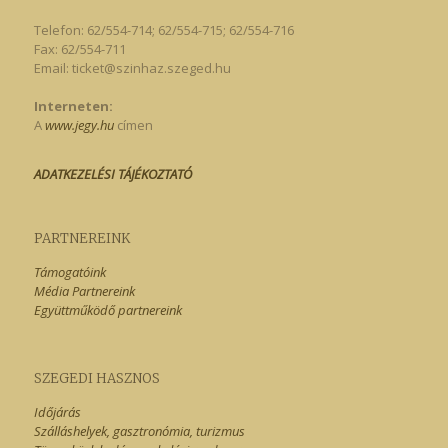
Telefon: 62/554-714; 62/554-715; 62/554-716
Fax: 62/554-711
Email:
ticket@szinhaz.szeged.hu
Interneten:
A
www.jegy.hu
címen
ADATKEZELÉSI TÁJÉKOZTATÓ
PARTNEREINK
Támogatóink
Média Partnereink
Együttműködő partnereink
SZEGEDI HASZNOS
Időjárás
Szálláshelyek, gasztronómia, turizmus