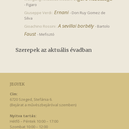
-
Figaro
Ernani
Giuseppe Verdi :
-
Don Ruy Gomez de
Silva
A sevillai borbély
Gioachino Rossini :
-
Bartolo
Faust
-
Mefisztó
Szerepek az aktuális évadban
JEGYEK
Cím:
6720 Szeged, Stefánia 6.
(Bejárat a művészbejáróval szemben)
Nyitva tartás:
Hétfő – Péntek 10:00 – 17:00
Szombat 10:00 – 12:00