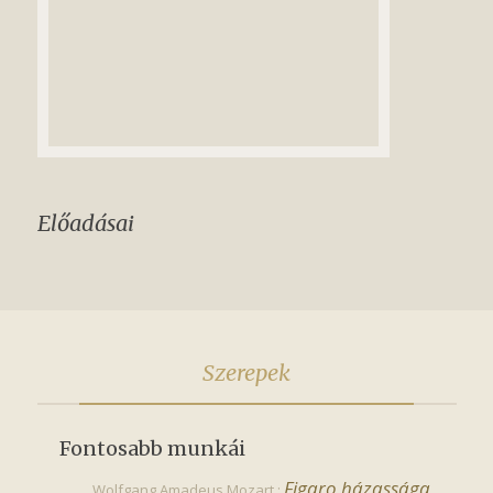
Előadásai
Szerepek
Fontosabb munkái
Figaro házassága
Wolfgang Amadeus Mozart :