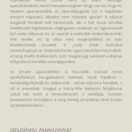
szériákban került színre mind az olasz félsziget
operaházaiban, mind Franciaországban. Hogy van az, hogy mi,
modern operacsinálók és operalátogatók ezt a hajdanán
ennyire népszerű alkotást nem ismerjük igazán? A választ
magánál Verdinél kell keresnünk, aki a hét évvel később
keletkezett Rigolettóval véglegesen szakított az úgynevezett
bel canto stílussal, és az operát a reálisabb emberábrázolás
felé terelte. Az új stílus más megközelítést és más
énektechnikát követelt. A „szép ének” technikai
mesterfogásait az énekművészek egyre kevésbé használták,
a hang önálló értékei (erő, szín, magasság), valamint a drámai
kifejezőerő kerültek a középpontba.
Az Ernani újjászületése a huszadik század zenei
újrafelfedező mozgalmaihoz köthető, Verdi fiatalkori –
mindaddig fitymált és alábecsült – művei műsorra kerültek, s
ott is maradtak. Szeged a Vaszy-féle Nabucco felújítással
sokat tett ezért a reneszánszért, s reméljük, mostani
bemutatónk hozzájárul a még mindig árnyékban lévő Ernani
újraértékeléséhez.
Játszóhely: Nagyszínház