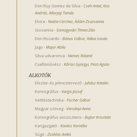
Don Ruy Gomez de Silva
-
Cseh Antal
,
Kiss 
András
,
Altorjay Tamás
Elvira
-
Nadia Cerchez
,
Ádám Zsuzsanna
Giovanna
-
Somogyvári Tímea Zita
Don Riccardo
-
Bónus Gábor
,
Rákai István
Jago
-
Major Attila
Silva udvaronca
-
Nemes Roland
Csellóművész
-
Kőrösi Györgyi
,
Pesti Ágota
ALKOTÓK
Díszlet- és jelmeztervező
-
Juhász Katalin
Koreográfus
-
Varga József
Vetítéstechnika
-
Fischer Gábor
Magyar szöveg
-
Varsányi Anna
Koreográfus asszisztens
-
Bujtor Krisztián
Karigazgató
-
Kovács Kornélia
Súgó
-
Zsoldos Anikó