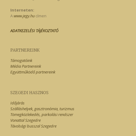
Interneten:
A
www.jegy.hu
címen
ADATKEZELÉSI TÁJÉKOZTATÓ
PARTNEREINK
Támogatóink
Média Partnereink
Együttműködő partnereink
SZEGEDI HASZNOS
Időjárás
Szálláshelyek, gasztronómia, turizmus
Tömegközlekedés, parkolási rendszer
Vonattal Szegedre
Távolsági busszal Szegedre