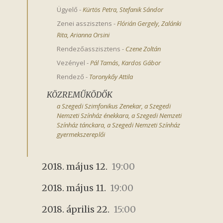
Ügyelő
-
Kürtös Petra
,
Stefanik Sándor
Zenei asszisztens
-
Flórián Gergely
,
Zalánki 
Rita
,
Arianna Orsini
Rendezőasszisztens
-
Czene Zoltán
Vezényel
-
Pál Tamás
,
Kardos Gábor
Rendező
-
Toronykőy Attila
KÖZREMŰKÖDŐK
a Szegedi Szimfonikus Zenekar, a Szegedi
Nemzeti Színház énekkara, a Szegedi Nemzeti
Színház tánckara, a Szegedi Nemzeti Színház
gyermekszereplői
2018. május 12.
19:00
2018. május 11.
19:00
2018. április 22.
15:00