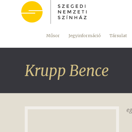
Műsor
Jegyinformáció
Társulat
Krupp Bence
eg