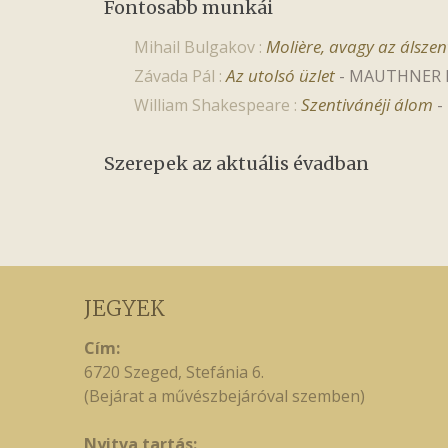
Fontosabb munkái
Molière, avagy az álsze
Mihail Bulgakov :
Az utolsó üzlet
Závada Pál :
-
MAUTHNER LEX
Szentivánéji álom
William Shakespeare :
-
Szerepek az aktuális évadban
JEGYEK
Cím:
6720 Szeged, Stefánia 6.
(Bejárat a művészbejáróval szemben)
Nyitva tartás: