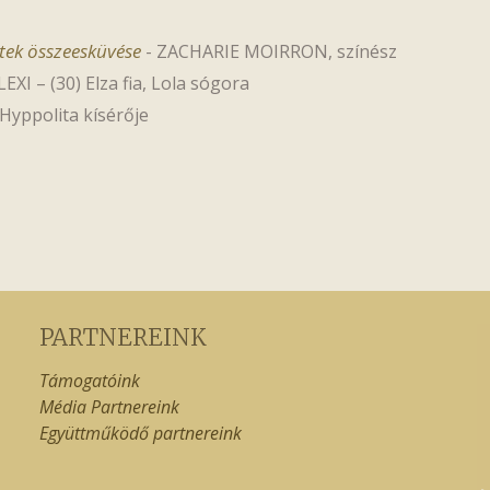
ntek összeesküvése
-
ZACHARIE MOIRRON, színész
I – (30) Elza fia, Lola sógora
Hyppolita kísérője
PARTNEREINK
Támogatóink
Média Partnereink
Együttműködő partnereink