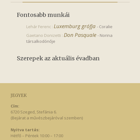
Fontosabb munkái
Luxemburg grófja
Lehár Ferenc :
-
Coralie
Don Pasquale
Gaetano Donizetti :
-
Norina
társalkodónője
Szerepek az aktuális évadban
JEGYEK
Cím:
6720 Szeged, Stefánia 6.
(Bejárat a művészbejáróval szemben)
Nyitva tartás:
Hétfő – Péntek 10:00 – 17:00