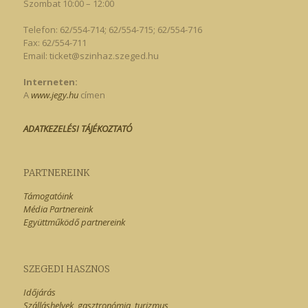
Szombat 10:00 – 12:00
Telefon: 62/554-714; 62/554-715; 62/554-716
Fax: 62/554-711
Email:
ticket@szinhaz.szeged.hu
Interneten:
A
www.jegy.hu
címen
ADATKEZELÉSI TÁJÉKOZTATÓ
PARTNEREINK
Támogatóink
Média Partnereink
Együttműködő partnereink
SZEGEDI HASZNOS
Időjárás
Szálláshelyek, gasztronómia, turizmus