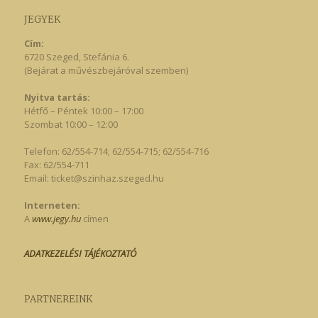
JEGYEK
Cím:
6720 Szeged, Stefánia 6.
(Bejárat a művészbejáróval szemben)
Nyitva tartás:
Hétfő – Péntek 10:00 – 17:00
Szombat 10:00 – 12:00
Telefon: 62/554-714; 62/554-715; 62/554-716
Fax: 62/554-711
Email:
ticket@szinhaz.szeged.hu
Interneten:
A
www.jegy.hu
címen
ADATKEZELÉSI TÁJÉKOZTATÓ
PARTNEREINK