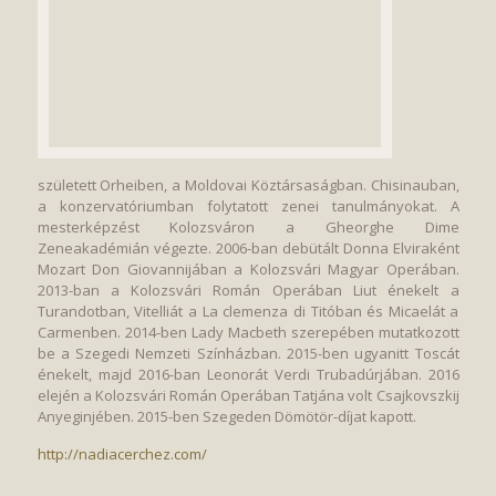
született Orheiben, a Moldovai Köztársaságban. Chisinauban,
a konzervatóriumban folytatott zenei tanulmányokat. A
mesterképzést Kolozsváron a Gheorghe Dime
Zeneakadémián végezte. 2006-ban debütált Donna Elviraként
Mozart Don Giovannijában a Kolozsvári Magyar Operában.
2013-ban a Kolozsvári Román Operában Liut énekelt a
Turandotban, Vitelliát a La clemenza di Titóban és Micaelát a
Carmenben. 2014-ben Lady Macbeth szerepében mutatkozott
be a Szegedi Nemzeti Színházban. 2015-ben ugyanitt Toscát
énekelt, majd 2016-ban Leonorát Verdi Trubadúrjában. 2016
elején a Kolozsvári Román Operában Tatjána volt Csajkovszkij
Anyeginjében. 2015-ben Szegeden Dömötör-díjat kapott.
http://nadiacerchez.com/