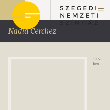
Nadia Cerchez
1985-
ben