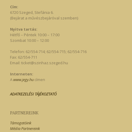
Cím:
6720 Szeged, Stefánia 6.
(Bejárat a művészbejáróval szemben)
Nyitva tartás:
Hétfő – Péntek 10:00 – 17:00
Szombat 10:00 – 12:00
Telefon: 62/554-714; 62/554-715; 62/554-716
Fax: 62/554-711
Email:
ticket@szinhaz.szeged.hu
Interneten:
A
www.jegy.hu
címen
ADATKEZELÉSI TÁJÉKOZTATÓ
PARTNEREINK
Támogatóink
Média Partnereink