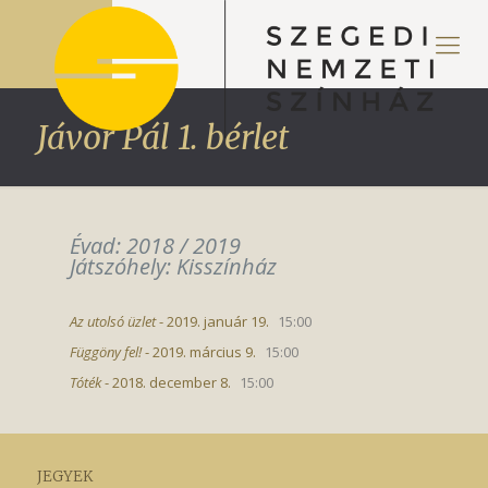
Jávor Pál 1. bérlet
Évad: 2018 / 2019
Játszóhely: Kisszínház
Az utolsó üzlet
- 2019. január 19.
15:00
Függöny fel!
- 2019. március 9.
15:00
Tóték
- 2018. december 8.
15:00
JEGYEK