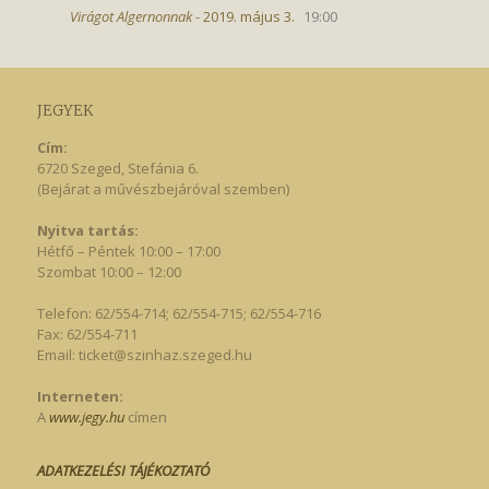
Virágot Algernonnak
- 2019. május 3.
19:00
JEGYEK
Cím:
6720 Szeged, Stefánia 6.
(Bejárat a művészbejáróval szemben)
Nyitva tartás:
Hétfő – Péntek 10:00 – 17:00
Szombat 10:00 – 12:00
Telefon: 62/554-714; 62/554-715; 62/554-716
Fax: 62/554-711
Email:
ticket@szinhaz.szeged.hu
Interneten:
A
www.jegy.hu
címen
ADATKEZELÉSI TÁJÉKOZTATÓ