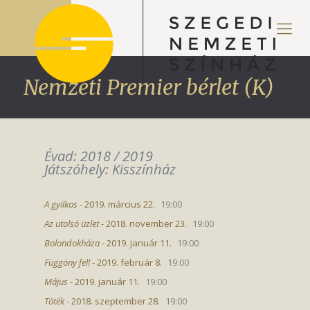
Nemzeti Premier bérlet (K)
Évad: 2018 / 2019
Játszóhely: Kisszínház
A gyilkos
- 2019. március 22.
19:00
Az utolsó üzlet
- 2018. november 23.
19:00
Bolondokháza
- 2019. január 11.
19:00
Függöny fel!
- 2019. február 8.
19:00
Május
- 2019. január 11.
19:00
Tóték
- 2018. szeptember 28.
19:00