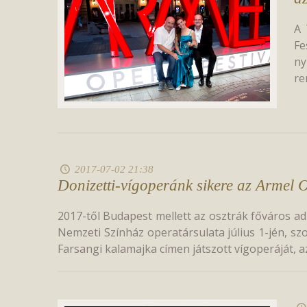
A 
Fe
ny
re
2017-07-02 21:38
Donizetti-vígoperánk sikere az Armel 
2017-től Budapest mellett az osztrák főváros a
Nemzeti Színház operatársulata július 1-jén, sz
Farsangi kalamajka címen játszott vígoperáját, az