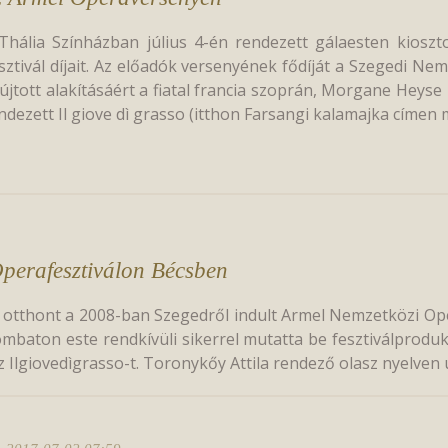
Thália Színházban július 4-én rendezett gálaesten kiosz
sztivál díjait. Az előadók versenyének fődíját a Szegedi Nem
újtott alakításáért a fiatal francia szoprán, Morgane Heyse
ndezett Il giove dì grasso (itthon Farsangi kalamajka címen
Operafesztiválon Bécsben
d otthont a 2008-ban Szegedről indult Armel Nemzetközi Op
ombaton este rendkívüli sikerrel mutatta be fesztiválproduk
 Ilgiovedìgrasso-t. Toronykőy Attila rendező olasz nyelven új