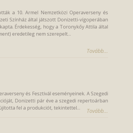
tották a 10. Armel Nemzetközi Operaverseny és
zeti Színház által játszott Donizetti-vígoperában
 kapta. Érdekesség, hogy a Toronykőy Attila által
 ment) eredetileg nem szerepelt…
Tovább...
eraverseny és Fesztivál eseményeinek. A Szegedi
cióját, Donizetti pár éve a szegedi repertoárban
ította fel a produkciót, tekintettel…
Tovább...