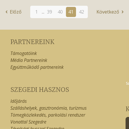
Előző
1
...
39
40
41
42
Következő
PARTNEREINK
Támogatóink
Média Partnereink
Együttműködő partnereink
SZEGEDI HASZNOS
Időjárás
Szálláshelyek, gasztronómia, turizmus
Tömegközlekedés, parkolási rendszer
Vonattal Szegedre
Távolsági busszal Szegedre