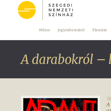
Műsor
Jegyinformáció
Társulat
A darabokról –
A
a