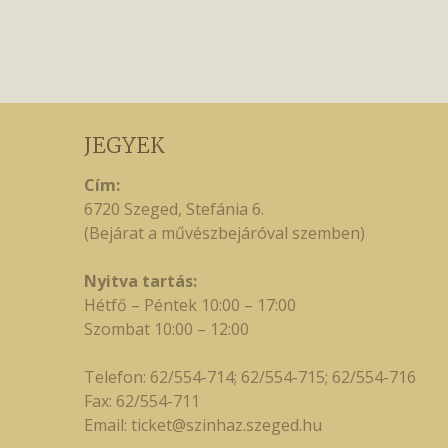
JEGYEK
Cím:
6720 Szeged, Stefánia 6.
(Bejárat a művészbejáróval szemben)
Nyitva tartás:
Hétfő – Péntek 10:00 – 17:00
Szombat 10:00 – 12:00
Telefon: 62/554-714; 62/554-715; 62/554-716
Fax: 62/554-711
Email:
ticket@szinhaz.szeged.hu