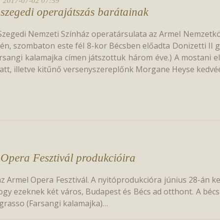
2017-07-02 07:59
 szegedi operajátszás barátainak
Szegedi Nemzeti Színház operatársulata az Armel Nemzetközi
jén, szombaton este fél 8-kor Bécsben előadta Donizetti Il g
rsangi kalamajka címen játszottuk három éve.) A mostani elő
att, illetve kitűnő versenyszereplőnk Morgane Heyse kedvé
 Opera Fesztivál produkcióira
Armel Opera Fesztivál. A nyitóprodukcióra június 28-án kerü
ogy ezeknek két város, Budapest és Bécs ad otthont. A béc
i grasso (Farsangi kalamajka)…