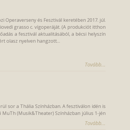
 Operaverseny és Fesztivál keretében 2017. júl.
iovedì grasso c. vígoperáját. (A produkciót itthon
adás a fesztivál aktualitásából, a bécsi helyszín
ért olasz nyelven hangzott…
Tovább...
l sor a Thália Színházban. A fesztiválon idén is
si MuTh (Musik&Theater) Színházban július 1-jén
Tovább...