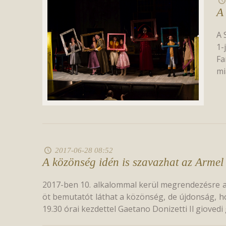
A
A 
1-
Fa
mi
2017-06-28 08:52
A közönség idén is szavazhat az Armel
2017-ben 10. alkalommal kerül megrendezésre az 
öt bemutatót láthat a közönség, de újdonság, h
19.30 órai kezdettel Gaetano Donizetti Il gioved