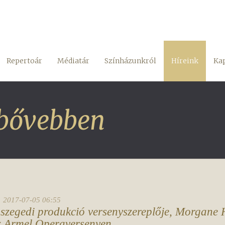
Repertoár
Médiatár
Színházunkról
Híreink
Kap
 bővebben
2017-07-05 06:55
 szegedi produkció versenyszereplője, Morgane H
z Armel Operaversenyen