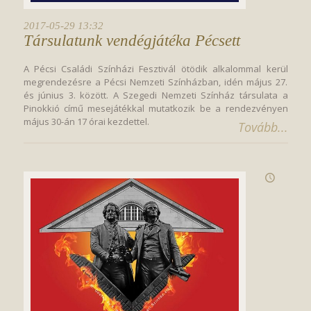
2017-05-29 13:32
Társulatunk vendégjátéka Pécsett
A Pécsi Családi Színházi Fesztivál ötödik alkalommal kerül
megrendezésre a Pécsi Nemzeti Színházban, idén május 27.
és június 3. között. A Szegedi Nemzeti Színház társulata a
Pinokkió című mesejátékkal mutatkozik be a rendezvényen
május 30-án 17 órai kezdettel.
Tovább...