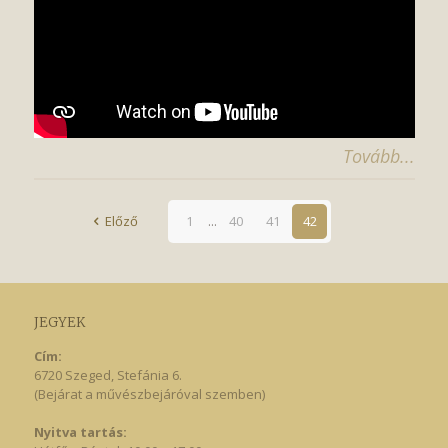
Tovább...
Előző
1
...
40
41
42
JEGYEK
Cím:
6720 Szeged, Stefánia 6.
(Bejárat a művészbejáróval szemben)
Nyitva tartás: