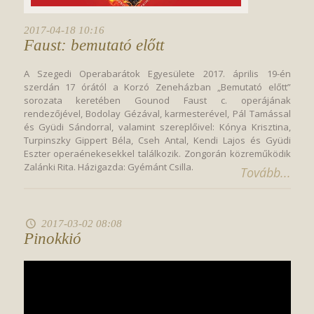
2017-04-18 10:16
Faust: bemutató előtt
A Szegedi Operabarátok Egyesülete 2017. április 19-én
szerdán 17 órától a Korzó Zeneházban „Bemutató előtt”
sorozata keretében Gounod Faust c. operájának
rendezőjével, Bodolay Gézával, karmesterével, Pál Tamással
és Gyüdi Sándorral, valamint szereplőivel: Kónya Krisztina,
Turpinszky Gippert Béla, Cseh Antal, Kendi Lajos és Gyüdi
Eszter operaénekesekkel találkozik. Zongorán közreműködik
Zalánki Rita. Házigazda: Gyémánt Csilla.
Tovább...
2017-03-02 08:08
Pinokkió