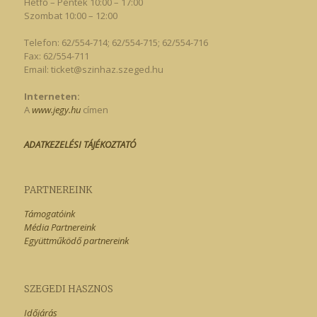
Hétfő – Péntek 10:00 – 17:00
Szombat 10:00 – 12:00
Telefon: 62/554-714; 62/554-715; 62/554-716
Fax: 62/554-711
Email:
ticket@szinhaz.szeged.hu
Interneten:
A
www.jegy.hu
címen
ADATKEZELÉSI TÁJÉKOZTATÓ
PARTNEREINK
Támogatóink
Média Partnereink
Együttműködő partnereink
SZEGEDI HASZNOS
Időjárás