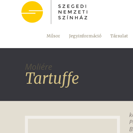
Műsor
Jegyinformáció
Társulat
Moliére
Tartuffe
k
P
B