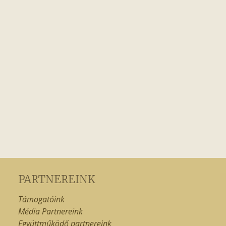
PARTNEREINK
Támogatóink
Média Partnereink
Együttműködő partnereink