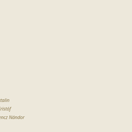
talin
ristóf
encz Nándor