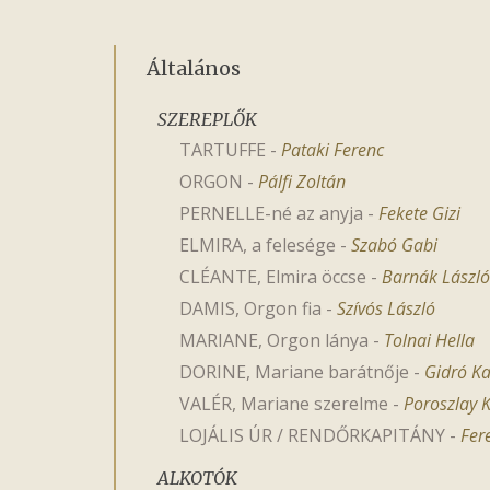
Általános
SZEREPLŐK
TARTUFFE
-
Pataki Ferenc
ORGON
-
Pálfi Zoltán
PERNELLE-né az anyja
-
Fekete Gizi
ELMIRA, a felesége
-
Szabó Gabi
CLÉANTE, Elmira öccse
-
Barnák László
DAMIS, Orgon fia
-
Szívós László
MARIANE, Orgon lánya
-
Tolnai Hella
DORINE, Mariane barátnője
-
Gidró Ka
VALÉR, Mariane szerelme
-
Poroszlay K
LOJÁLIS ÚR / RENDŐRKAPITÁNY
-
Fer
ALKOTÓK