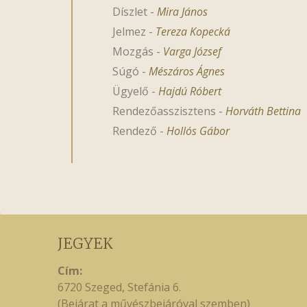
Díszlet
-
Mira János
Jelmez
-
Tereza Kopecká
Mozgás
-
Varga József
Súgó
-
Mészáros Ágnes
Ügyelő
-
Hajdú Róbert
Rendezőasszisztens
-
Horváth Bettina
Rendező
-
Hollós Gábor
JEGYEK
Cím:
6720 Szeged, Stefánia 6.
(Bejárat a művészbejáróval szemben)