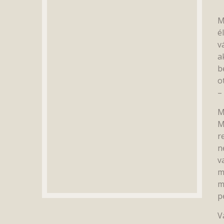
M
é
v
a
b
o
–
M
M
r
n
v
m
m
p
V