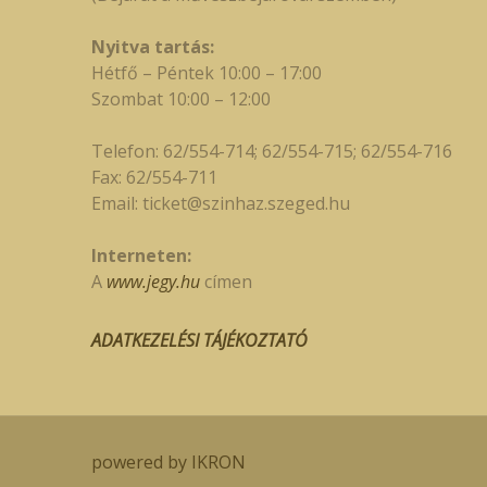
Nyitva tartás:
Hétfő – Péntek 10:00 – 17:00
Szombat 10:00 – 12:00
Telefon: 62/554-714; 62/554-715; 62/554-716
Fax: 62/554-711
Email:
ticket@szinhaz.szeged.hu
Interneten:
A
www.jegy.hu
címen
ADATKEZELÉSI TÁJÉKOZTATÓ
powered by IKRON