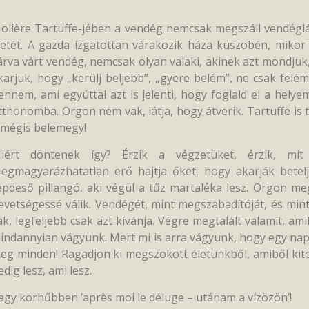
olière Tartuffe-jében a vendég nemcsak megszáll vendéglát
letét. A gazda izgatottan várakozik háza küszöbén, mikor 
árva várt vendég, nemcsak olyan valaki, akinek azt mondjuk
karjuk, hogy „kerülj beljebb”, „gyere belém”, ne csak felé
ennem, ami egyúttal azt is jelenti, hogy foglald el a hely
tthonomba. Orgon nem vak, látja, hogy átverik. Tartuffe is 
 mégis belemegy!
iért döntenek így? Érzik a végzetüket, érzik, mi
egmagyarázhatatlan erő hajtja őket, hogy akarják betelj
epdeső pillangó, aki végül a tűz martaléka lesz. Orgon meg
evetségessé válik. Vendégét, mint megszabadítóját, és mint 
ak, legfeljebb csak azt kívánja. Végre megtalált valamit, a
indannyian vágyunk. Mert mi is arra vágyunk, hogy egy napon
eg minden! Ragadjon ki megszokott életünkből, amiből kit
edig lesz, ami lesz.
agy korhűbben ’après moi le déluge – utánam a vízözön’!