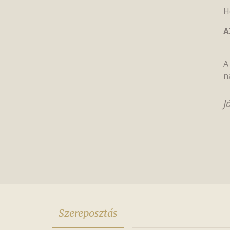
H
A
A
n
J
Szereposztás