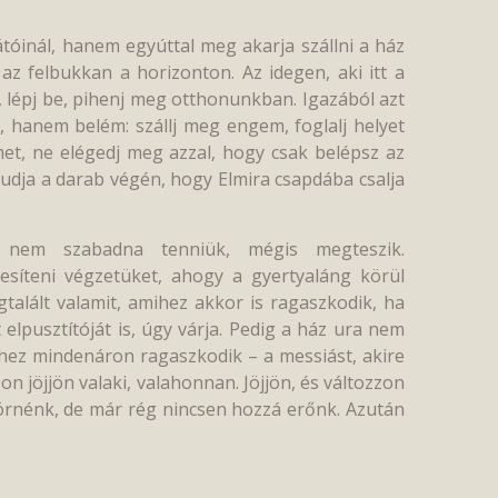
óinál, hanem egyúttal meg akarja szállni a ház
az felbukkan a horizonton. Az idegen, aki itt a
, lépj be, pihenj meg otthonunkban. Igazából azt
m, hanem belém: szállj meg engem, foglalj helyet
emet, ne elégedj meg azzal, hogy csak belépsz az
tudja a darab végén, hogy Elmira csapdába csalja
t nem szabadna tenniük, mégis megteszik.
esíteni végzetüket, ahogy a gyertyaláng körül
talált valamit, amihez akkor is ragaszkodik, ha
elpusztítóját is, úgy várja. Pedig a ház ura nem
mihez mindenáron ragaszkodik – a messiást, akire
 jöjjön valaki, valahonnan. Jöjjön, és változzon
örnénk, de már rég nincsen hozzá erőnk. Azután