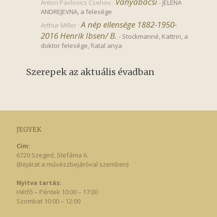
Ványabácsi
Anton Pavlovics Csehov :
-
JELENA
ANDREJEVNA, a felesége
A nép ellensége 1882-1950-
Arthur Miller :
2016 Henrik Ibsen/ B.
-
Stockmanné, Kattrin, a
doktor felesége, fiatal anya
Szerepek az aktuális évadban
JEGYEK
Cím:
6720 Szeged, Stefánia 6.
(Bejárat a művészbejáróval szemben)
Nyitva tartás:
Hétfő – Péntek 10:00 – 17:00
Szombat 10:00 – 12:00