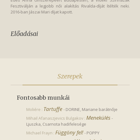
Édes Anna címszerepéért Budapesten, a Vidéki Színházak
Fesztiválján a legjobb női alakítás Rivalda-díját ítélték neki.
2016-ban Jászai Mari díjat kapott.
Előadásai
Szerepek
Fontosabb munkái
Tartuffe
Moliére :
-
DORINE, Mariane barátnője
Menekülés
Mihail Afanaszjevics Bulgakov :
-
Ljuszka, Csarnota hadifelesége
Függöny fel!
Michael Frayn :
-
POPPY