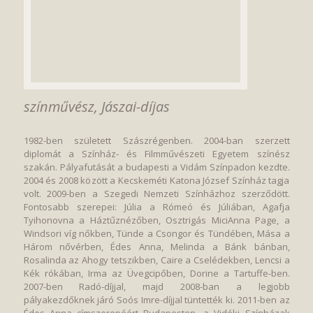
színművész, Jászai-díjas
1982-ben született Szászrégenben. 2004-ban szerzett
diplomát a Színház- és Filmművészeti Egyetem színész
szakán. Pályafutását a budapesti a Vidám Színpadon kezdte.
2004 és 2008 között a Kecskeméti Katona József Színház tagja
volt. 2009-ben a Szegedi Nemzeti Színházhoz szerződött.
Fontosabb szerepei: Júlia a Rómeó és Júliában, Agafja
Tyihonovna a Háztűznézőben, Osztrigás MiciAnna Page, a
Windsori víg nőkben, Tünde a Csongor és Tündében, Mása a
Három nővérben, Édes Anna, Melinda a Bánk bánban,
Rosalinda az Ahogy tetszikben, Caire a Cselédekben, Lencsi a
Kék rókában, Irma az Üvegcipőben, Dorine a Tartuffe-ben.
2007-ben Radó-díjjal, majd 2008-ban a legjobb
pályakezdőknek járó Soós Imre-díjjal tüntették ki. 2011-ben az