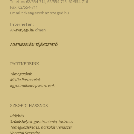
Telefon: 62/554-714; 62/554-715; 62/554-716
Fax: 62/554-711
Email:
ticket@szinhaz.szeged.hu
Interneten:
A
www.jegy.hu
címen
ADATKEZELÉSI TÁJÉKOZTATÓ
PARTNEREINK
Támogatóink
Média Partnereink
Együttműködő partnereink
SZEGEDI HASZNOS
Időjárás
Szálláshelyek, gasztronómia, turizmus
Tömegközlekedés, parkolási rendszer
Vonattal Szegedre