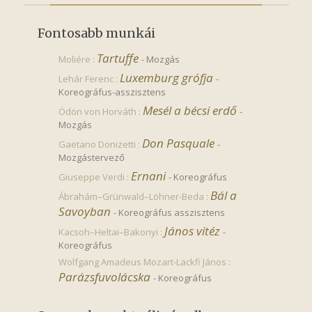
Fontosabb munkái
Tartuffe
Moliére :
-
Mozgás
Luxemburg grófja
Lehár Ferenc :
-
Koreográfus-asszisztens
Mesél a bécsi erdő
Ödön von Horváth :
-
Mozgás
Don Pasquale
Gaetano Donizetti :
-
Mozgástervező
Ernani
Giuseppe Verdi :
-
Koreográfus
Bál a 
Ábrahám–Grünwald–Löhner-Beda :
Savoyban
-
Koreográfus asszisztens
János vitéz
Kacsoh–Heltai–Bakonyi :
-
Koreográfus
Wolfgang Amadeus Mozart-Lackfi János :
Parázsfuvolácska
-
Koreográfus