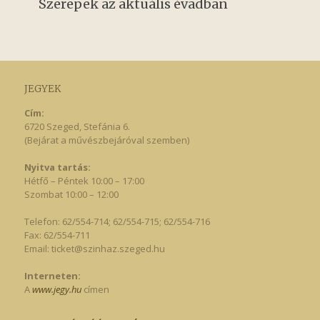
Szerepek az aktuális évadban
JEGYEK
Cím:
6720 Szeged, Stefánia 6.
(Bejárat a művészbejáróval szemben)
Nyitva tartás:
Hétfő – Péntek 10:00 – 17:00
Szombat 10:00 – 12:00
Telefon: 62/554-714; 62/554-715; 62/554-716
Fax: 62/554-711
Email:
ticket@szinhaz.szeged.hu
Interneten:
A
www.jegy.hu
címen