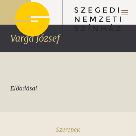
Varga József
Előadásai
Szerepek