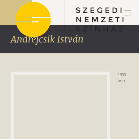
Andrejcsik István
1955-
ben