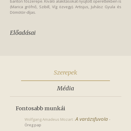
bariton főszerepe. Kiváló alakításokat nyújtott operettekben is
(Marica grófnő, Szibill, Víg özvegy). Artisjus, Juhász Gyula és
Dömötör-díjas.
Előadásai
Szerepek
Média
Fontosabb munkái
A varázsfuvola
Wolfgang Amadeus Mozart :
-
Öreg pap