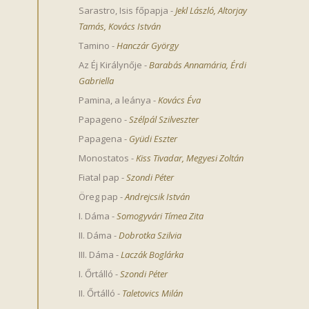
Sarastro, Isis főpapja
-
Jekl László
,
Altorjay 
Tamás
,
Kovács István
Tamino
-
Hanczár György
Az Éj Királynője
-
Barabás Annamária
,
Érdi 
Gabriella
Pamina, a leánya
-
Kovács Éva
Papageno
-
Szélpál Szilveszter
Papagena
-
Gyüdi Eszter
Monostatos
-
Kiss Tivadar
,
Megyesi Zoltán
Fiatal pap
-
Szondi Péter
Öreg pap
-
Andrejcsik István
I. Dáma
-
Somogyvári Tímea Zita
II. Dáma
-
Dobrotka Szilvia
III. Dáma
-
Laczák Boglárka
I. Őrtálló
-
Szondi Péter
II. Őrtálló
-
Taletovics Milán