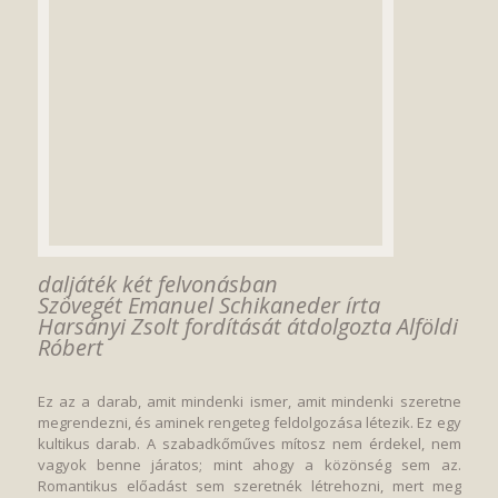
daljáték két felvonásban
Szövegét Emanuel Schikaneder írta
Harsányi Zsolt fordítását átdolgozta Alföldi
Róbert
Ez az a darab, amit mindenki ismer, amit mindenki szeretne
megrendezni, és aminek rengeteg feldolgozása létezik. Ez egy
kultikus darab. A szabadkőműves mítosz nem érdekel, nem
vagyok benne járatos; mint ahogy a közönség sem az.
Romantikus előadást sem szeretnék létrehozni, mert meg