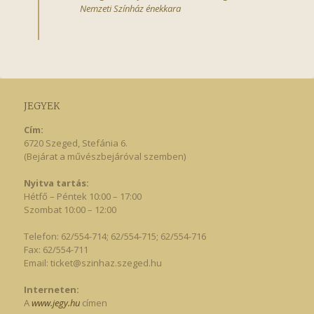
Nemzeti Színház énekkara
JEGYEK
Cím:
6720 Szeged, Stefánia 6.
(Bejárat a művészbejáróval szemben)
Nyitva tartás:
Hétfő – Péntek 10:00 – 17:00
Szombat 10:00 – 12:00
Telefon: 62/554-714; 62/554-715; 62/554-716
Fax: 62/554-711
Email:
ticket@szinhaz.szeged.hu
Interneten:
A
www.jegy.hu
címen