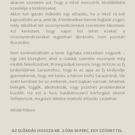
akarom szüntetni azt, hogy a néző messziről, kívülállóként
szemlélje a történéseket.
Akkor tud igazán működni egy előadás, ha a néző rá tud
kapcsolódni arra, amit lát. A történetben benne foglalat zsigeri,
mély, titkokkal teli viszonyrendszereket szeretném kibontani.
Azt kerestem, hogy vajon hol lehet ezeket a
viszonyrendszereket legjobban ábrázolni, nem pusztán
illusztrálni.
Nem konkretizálnám a teret. Egyfajta intézetben vagyunk –
egy zárt közegben, ahol a családi, szerelmi viszonyok még
inkább felerősödnek. Itt meg tudjuk keresni, hogy mi köze az Éj
királynőjének Sarastróhoz, hogy ki az apja az Éj királynője
gyermekének, hogy mit keres a három kisfiú Sarastrónál. Ide
azért kerülnek be az emberek, mert bajban vannak: lehetnek
betegek, függők, alkoholisták, vagy pszichés problémákkal
küzdők. Ha ezt a fura, haláltáncszerű körforgást sikerül
felfejtenünk, megrázó, lélekbe markoló előadás születhet.
Alföldi Róbert
AZ ELŐADÁS HOSSZA KB. 2 ÓRA 30 PERC, EGY SZÜNETTEL.