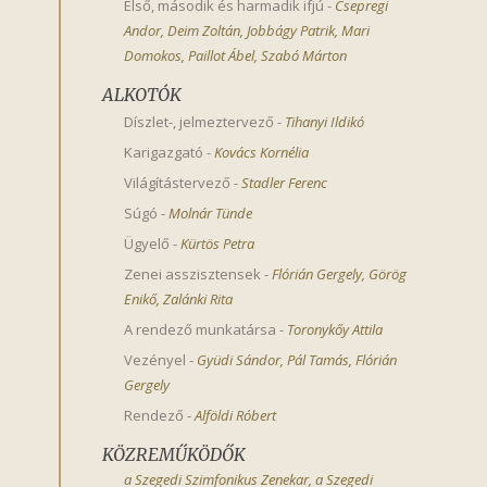
Első, második és harmadik ifjú
-
Csepregi 
Andor
,
Deim Zoltán
,
Jobbágy Patrik
,
Mari 
Domokos
,
Paillot Ábel
,
Szabó Márton
ALKOTÓK
Díszlet-, jelmeztervező
-
Tihanyi Ildikó
Karigazgató
-
Kovács Kornélia
Világítástervező
-
Stadler Ferenc
Súgó
-
Molnár Tünde
Ügyelő
-
Kürtös Petra
Zenei asszisztensek
-
Flórián Gergely
,
Görög 
Enikő
,
Zalánki Rita
A rendező munkatársa
-
Toronykőy Attila
Vezényel
-
Gyüdi Sándor
,
Pál Tamás
,
Flórián 
Gergely
Rendező
-
Alföldi Róbert
KÖZREMŰKÖDŐK
a Szegedi Szimfonikus Zenekar, a Szegedi