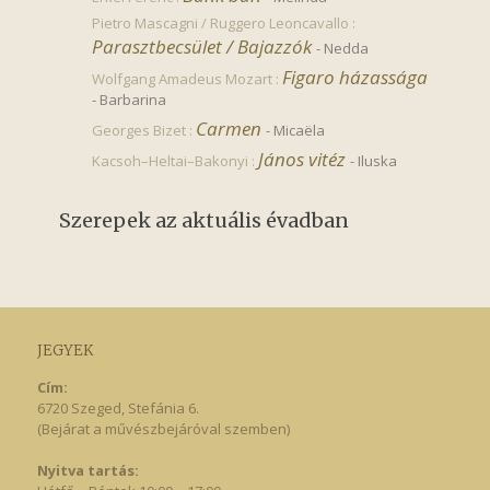
Pietro Mascagni / Ruggero Leoncavallo :
Parasztbecsület / Bajazzók
-
Nedda
Figaro házassága
Wolfgang Amadeus Mozart :
-
Barbarina
Carmen
Georges Bizet :
-
Micaëla
János vitéz
Kacsoh–Heltai–Bakonyi :
-
Iluska
Szerepek az aktuális évadban
JEGYEK
Cím:
6720 Szeged, Stefánia 6.
(Bejárat a művészbejáróval szemben)
Nyitva tartás: