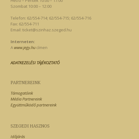
Hétfő – Péntek 10:00 – 17:00
Szombat 10:00 – 12:00
Telefon: 62/554-714; 62/554-715; 62/554-716
Fax: 62/554-711
Email:
ticket@szinhaz.szeged.hu
Interneten:
A
www.jegy.hu
címen
ADATKEZELÉSI TÁJÉKOZTATÓ
PARTNEREINK
Támogatóink
Média Partnereink
Együttműködő partnereink
SZEGEDI HASZNOS
Időjárás