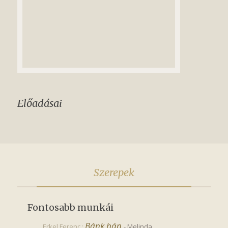
Előadásai
Szerepek
Fontosabb munkái
Bánk bán
Erkel Ferenc :
-
Melinda