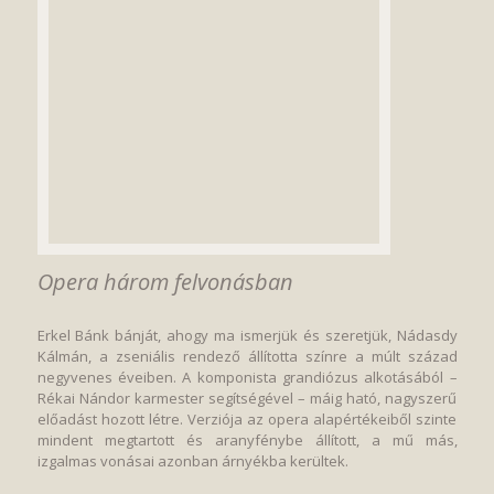
Opera három felvonásban
Erkel Bánk bánját, ahogy ma ismerjük és szeretjük, Nádasdy
Kálmán, a zseniális rendező állította színre a múlt század
negyvenes éveiben. A komponista grandiózus alkotásából –
Rékai Nándor karmester segítségével – máig ható, nagyszerű
előadást hozott létre. Verziója az opera alapértékeiből szinte
mindent megtartott és aranyfénybe állított, a mű más,
izgalmas vonásai azonban árnyékba kerültek.