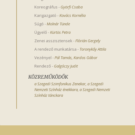
Koreográfus
-
Györfi Csaba
Karigazgató
-
Kovács Kornélia
Súgó
-
Molnár Tünde
Ügyelő
-
Kürtös Petra
Zenei asszisztensek
-
Flórián Gergely
A rendező munkatársa
-
Toronykőy Attila
Vezényel
-
Pál Tamás
,
Kardos Gábor
Rendező
-
Galgóczy Judit
KÖZREMŰKÖDŐK
a Szegedi Szimfonikus Zenekar, a Szegedi
Nemzeti Színház énekkara, a Szegedi Nemzeti
Színház tánckara