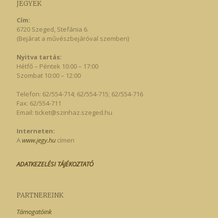
JEGYEK
Cím:
6720 Szeged, Stefánia 6.
(Bejárat a művészbejáróval szemben)
Nyitva tartás:
Hétfő – Péntek 10:00 – 17:00
Szombat 10:00 – 12:00
Telefon: 62/554-714; 62/554-715; 62/554-716
Fax: 62/554-711
Email:
ticket@szinhaz.szeged.hu
Interneten:
A
www.jegy.hu
címen
ADATKEZELÉSI TÁJÉKOZTATÓ
PARTNEREINK
Támogatóink