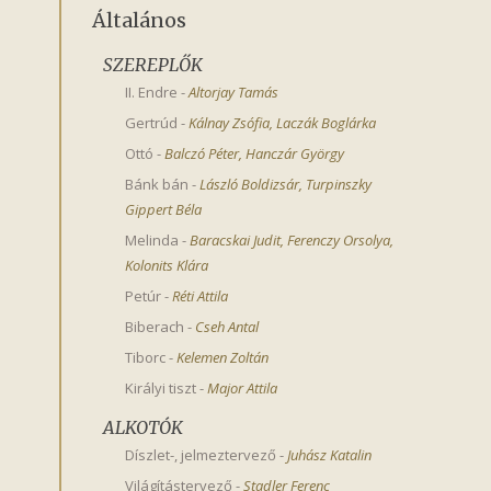
Általános
SZEREPLŐK
II. Endre
-
Altorjay Tamás
Gertrúd
-
Kálnay Zsófia
,
Laczák Boglárka
Ottó
-
Balczó Péter
,
Hanczár György
Bánk bán
-
László Boldizsár
,
Turpinszky 
Gippert Béla
Melinda
-
Baracskai Judit
,
Ferenczy Orsolya
,
Kolonits Klára
Petúr
-
Réti Attila
Biberach
-
Cseh Antal
Tiborc
-
Kelemen Zoltán
Királyi tiszt
-
Major Attila
ALKOTÓK
Díszlet-, jelmeztervező
-
Juhász Katalin
Világítástervező
-
Stadler Ferenc