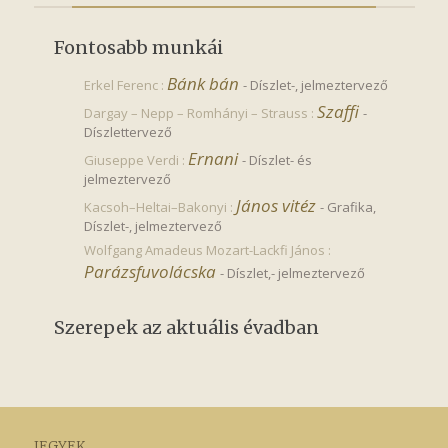
Fontosabb munkái
Bánk bán
Erkel Ferenc :
-
Díszlet-, jelmeztervező
Szaffi
Dargay – Nepp – Romhányi – Strauss :
-
Díszlettervező
Ernani
Giuseppe Verdi :
-
Díszlet- és
jelmeztervező
János vitéz
Kacsoh–Heltai–Bakonyi :
-
Grafika,
Díszlet-, jelmeztervező
Wolfgang Amadeus Mozart-Lackfi János :
Parázsfuvolácska
-
Díszlet,- jelmeztervező
Szerepek az aktuális évadban
JEGYEK