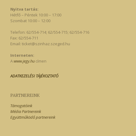
Nyitva tartás:
Hétfő – Péntek 10:00 – 17:00
Szombat 10:00 – 12:00
Telefon: 62/554-714; 62/554-715; 62/554-716
Fax: 62/554-711
Email:
ticket@szinhaz.szeged.hu
Interneten:
A
www.jegy.hu
címen
ADATKEZELÉSI TÁJÉKOZTATÓ
PARTNEREINK
Támogatóink
Média Partnereink
Együttműködő partnereink