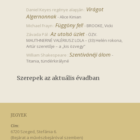
Virágot 
Daniel Keyes regénye alapján :
Algernonnak
-
Alice Kinian
Függöny fel!
Michael Frayn :
-
BROOKE, Vicki
Az utolsó üzlet
Závada Pál :
-
ÖZV.
MAUTHNERNÉ VALÉRIUSZ LOLA – (33) Helén rokona,
Artúr szeretője – a „kis özvegy”
Szentivánéji álom
William Shakespeare :
-
Titania, tündérkirályné
Szerepek az aktuális évadban
JEGYEK
Cím:
6720 Szeged, Stefánia 6.
(Bejárat a művészbejáróval szemben)