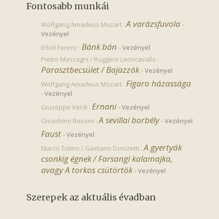
Fontosabb munkái
A varázsfuvola
Wolfgang Amadeus Mozart :
-
Vezényel
Bánk bán
Erkel Ferenc :
-
Vezényel
Pietro Mascagni / Ruggero Leoncavallo :
Parasztbecsület / Bajazzók
-
Vezényel
Figaro házassága
Wolfgang Amadeus Mozart :
-
Vezényel
Ernani
Giuseppe Verdi :
-
Vezényel
A sevillai borbély
Gioachino Rossini :
-
Vezényel
Faust
-
Vezényel
A gyertyák 
Marco Tutino / Gaetano Donizetti :
csonkig égnek / Farsangi kalamajka, 
avagy A torkos csütörtök
-
Vezényel
Szerepek az aktuális évadban