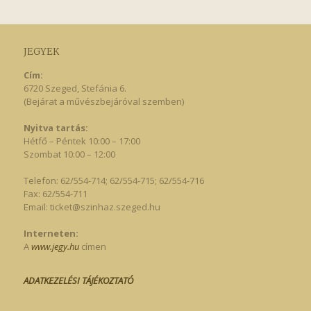
JEGYEK
Cím:
6720 Szeged, Stefánia 6.
(Bejárat a művészbejáróval szemben)
Nyitva tartás:
Hétfő – Péntek 10:00 – 17:00
Szombat 10:00 – 12:00
Telefon: 62/554-714; 62/554-715; 62/554-716
Fax: 62/554-711
Email:
ticket@szinhaz.szeged.hu
Interneten:
A
www.jegy.hu
címen
ADATKEZELÉSI TÁJÉKOZTATÓ