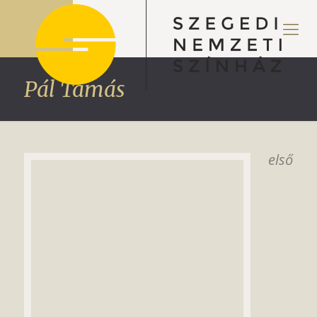
Pál Tamás
első