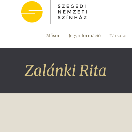
Műsor
Jegyinformáció
Társulat
Zalánki Rita