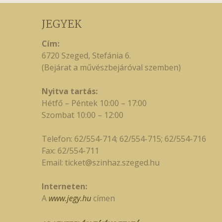
JEGYEK
Cím:
6720 Szeged, Stefánia 6.
(Bejárat a művészbejáróval szemben)
Nyitva tartás:
Hétfő – Péntek 10:00 – 17:00
Szombat 10:00 – 12:00
Telefon: 62/554-714; 62/554-715; 62/554-716
Fax: 62/554-711
Email:
ticket@szinhaz.szeged.hu
Interneten:
A
www.jegy.hu
címen