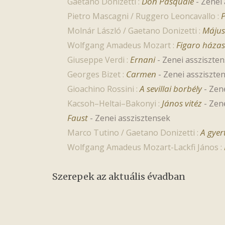
Don Pasquale
Gaetano Donizetti :
-
Zenei 
P
Pietro Mascagni / Ruggero Leoncavallo :
Május
Molnár László / Gaetano Donizetti :
Figaro háza
Wolfgang Amadeus Mozart :
Ernani
Giuseppe Verdi :
-
Zenei assziszten
Carmen
Georges Bizet :
-
Zenei assziszte
A sevillai borbély
Gioachino Rossini :
-
Zene
János vitéz
Kacsoh–Heltai–Bakonyi :
-
Zene
Faust
-
Zenei asszisztensek
A gyer
Marco Tutino / Gaetano Donizetti :
Wolfgang Amadeus Mozart-Lackfi János :
Szerepek az aktuális évadban