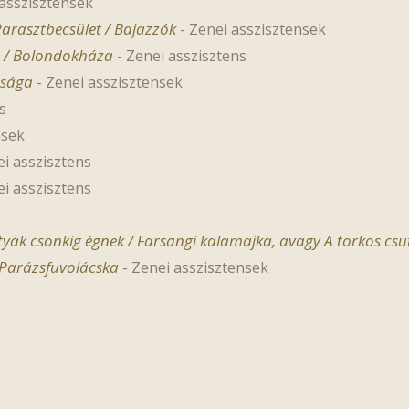
asszisztensek
arasztbecsület / Bajazzók
-
Zenei asszisztensek
 / Bolondokháza
-
Zenei asszisztens
ssága
-
Zenei asszisztensek
s
nsek
i asszisztens
i asszisztens
tyák csonkig égnek / Farsangi kalamajka, avagy A torkos csü
Parázsfuvolácska
-
Zenei asszisztensek