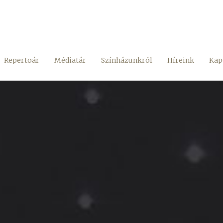
Repertoár
Médiatár
Színházunkról
Híreink
Kap