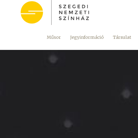
Műsor
Jegyinformáció
Társulat